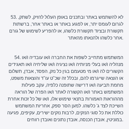
53. לא להשתמש באתר ובתכנים באופן העלול להזיק, לשתק,
לגרום לעומס יתר, או לפגוע באתר או באתר אחר, ברשתות
תקשורת ובציוד תקשורת כלשהו, או להפריע לשימוש של גורם
אחר כלשהו ולהנאתו מהאתר.
54. המשתמש מתחייב לשפות את החברה ו/או עובדיה ו/או
מנהליה ו/או בעלי מניותיה ו/או נציגיה ו/או שליחיה ו/או תאגידים
הקשורים לה ו/או מי מטעמם בגין כל נזק, הפסד, אבדן, תשלום
או הוצאה שייגרמו להם, ובכלל זה שכ"ט עו"ד והוצאות משפט,
מחמת תביעה ו/או דרישה שתופנה כלפיה, עקב פעילות
המשתמש באתר ו/או הקשורה לאתר ו/או הפרה של הוראה
מההוראות האמורות בתנאי שימוש אלו, ו/או של כל זכות אחרת
השייכת לצד ג' כלשהו. למען הסר ספק, אחריות המשתמש
כוללת את כל סוגי הנזקים, לרבות נזקים ישירים, עקיפים, פגיעה
במוניטין, אובדן הכנסה, אובדן נתונים ואובדן רווחים.