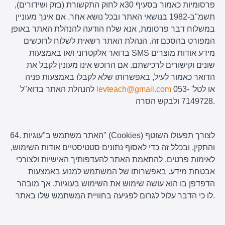
פרסומיות כאמור בסעיף 30א לחוק התקשורת (בזק ושידורים),
תשמ"ב-1982 בנושאי האתר ובכל נושא אחר. אם אינך מעוניין
במשלוח דבר פרסומת, אנא שלח הודעה להנהלת האתר באופן
המפורט בהסכם זה. הנהלת האתר רשאית לשלוח לרוכשים
בדואר אלקטרוני ו/או באמצעות SMS מידע אודות מוצרים
שונים וקישורים לרכישתם. אם הרוכש אינו מעונין לקבל את
הדואר כאמור לעיל, באפשרותו שלא לקבלו באמצעות פניה
או לטל' 053-
levteach@gmail.com
להנהלת האתר בדוא"ל
7149728 ולבקש הסרה.
64. האתר משתמש ב"עוגיות" (Cookies) לצורך תפעולו השוטף
והתקין, ובכלל זה כדי לאסוף נתונים סטטיסטיים אודות השימוש,
לאימות פרטים, להתאמת האתר להעדפותיך האישיות ולצורכי
אבטחת מידע. באפשרותו של המשתמש למנוע באמצעות
הדפדפן בו הוא עושה שימוש את השימוש בעוגיות, אך מובהר
לו כי הדבר עלול לגרום לפגיעה בחוויית המשתמש שלו באתר.