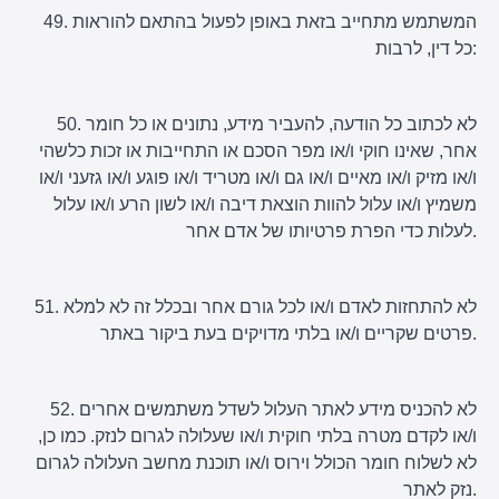
49. המשתמש מתחייב בזאת באופן לפעול בהתאם להוראות
כל דין, לרבות:
50. לא לכתוב כל הודעה, להעביר מידע, נתונים או כל חומר
אחר, שאינו חוקי ו/או מפר הסכם או התחייבות או זכות כלשהי
ו/או מזיק ו/או מאיים ו/או גם ו/או מטריד ו/או פוגע ו/או גזעני ו/או
משמיץ ו/או עלול להוות הוצאת דיבה ו/או לשון הרע ו/או עלול
לעלות כדי הפרת פרטיותו של אדם אחר.
51. לא להתחזות לאדם ו/או לכל גורם אחר ובכלל זה לא למלא
פרטים שקריים ו/או בלתי מדויקים בעת ביקור באתר.
52. לא להכניס מידע לאתר העלול לשדל משתמשים אחרים
ו/או לקדם מטרה בלתי חוקית ו/או שעלולה לגרום לנזק. כמו כן,
לא לשלוח חומר הכולל וירוס ו/או תוכנת מחשב העלולה לגרום
נזק לאתר.