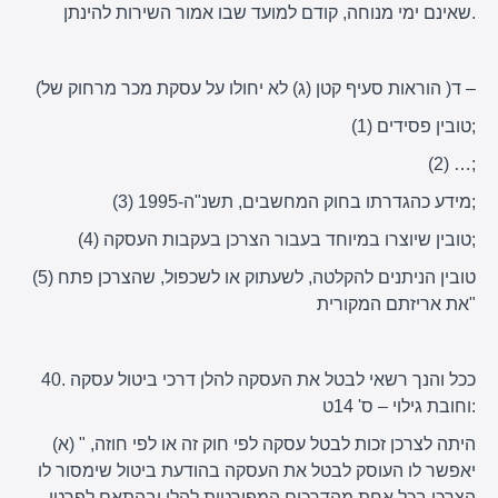
שאינם ימי מנוחה, קודם למועד שבו אמור השירות להינתן.
(ד( הוראות סעיף קטן (ג) לא יחולו על עסקת מכר מרחוק של –
(1) טובין פסידים;
(2) …;
(3) מידע כהגדרתו בחוק המחשבים, תשנ"ה-1995;
(4) טובין שיוצרו במיוחד בעבור הצרכן בעקבות העסקה;
(5) טובין הניתנים להקלטה, לשעתוק או לשכפול, שהצרכן פתח
את אריזתם המקורית"
40. ככל והנך רשאי לבטל את העסקה להלן דרכי ביטול עסקה
וחובת גילוי – ס' 14ט:
(א) " היתה לצרכן זכות לבטל עסקה לפי חוק זה או לפי חוזה,
יאפשר לו העוסק לבטל את העסקה בהודעת ביטול שימסור לו
הצרכן בכל אחת מהדרכים המפורטות להלן ובהתאם לפרטי