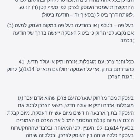
ההתקשרות שמסר העוסק לצרכן לפי סעיף קטן (ד) הנוגע
לאותה דרך ביטול (בסעיף זה – הודעת ביטול):
(ב) בעל פה – בטלפון או בהודעה בעל פה במקום העסק, למעט
אם נקבע לפי החוק כי ביטול העסקה ייעשה בדרך של הודעה
בכתב;
41. ככל והנך צרכן עם מוגבלות, אזרח ותיק או עולה חדש,
כהגדרתם בחוק, אזי על העסקה יחולו גם תנאי ס' 14ג1(ג) לחוק
הגנת הצרכן:
(ג) "בעסקת מכר מרחוק שנערכה עם צרכן שהוא אדם עם
מוגבלות, אזרח ותיק או עולה חדש, רשאי הצרכן לבטל את
העסקה בתוך ארבעה חודשים מיום עשיית העסקה, מיום קבלת
הנכס או מיום קבלת המסמך המכיל את הפרטים האמורים
בסעיף 14ג(ב), לפי העניין, לפי המאוחר, ובלבד שההתקשרות
בעסקה כללה שיחה בין העוסק לצרכן, ובכלל זה שיחה