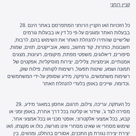
קניין רוחני
28. כל הזכויות ו/או הקניין הרוחני המתפרסם באתר הינם
בבעלות האתר ומוגנים על-פי כל דין או בבעלות גורמים
שלישיים שהתירו להנהלת האתר את השימוש בהם, לרבות,
חשבונות, כותרות, קוד מחשב, נושא, אובייקטים, תווים, שמות,
סיפורים, דיאלוגים, משפטי מפתח, מיקומים, רעיונות, מצגים
אמנותיים, אנימציות, צלילים, יצירות מוסיקליות, אפקטים של
תמונה ושמע, שיטות תפעול, רשימות לקוחות, פילוח שוק,
רשימות משתמשים, גרפיקה, מידע שסופק על-ידי המשתמשים
וכדומה, שייכים באופן בלעדי להנהלת האתר.
29. כל העתקה, עריכה, צילום, תרגום, אחסון במאגר מידע,
מסירה לצד ג', שידור או קליטה בכל דרך אחרת, באופן זמני או
קבוע, בכל אמצעי אלקטרוני, אופטי מכני או בכל אמצעי אחר,
שימוש מסחרי או שאינו מסחרי אינו מורשה, כולו או מקצתו, ו/או
יצירת יצירה נגזרת מן התכנים, אסורים בהחלט, ומהווים, בין