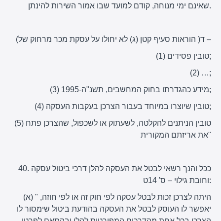
שאינם ימי מנוחה, קודם למועד שבו אמור השירות להינתן.
(ד( הוראות סעיף קטן (ג) לא יחולו על עסקת מכר מרחוק של –
(1) טובין פסידים;
(2) …;
(3) מידע כהגדרתו בחוק המחשבים, תשנ"ה-1995;
(4) טובין שיוצרו במיוחד בעבור הצרכן בעקבות העסקה;
(5) טובין הניתנים להקלטה, לשעתוק או לשכפול, שהצרכן פתח
את אריזתם המקורית"
40. ככל והנך רשאי לבטל את העסקה להלן דרכי ביטול עסקה
וחובת גילוי – ס' 14ט:
(א) " היתה לצרכן זכות לבטל עסקה לפי חוק זה או לפי חוזה,
יאפשר לו העוסק לבטל את העסקה בהודעת ביטול שימסור לו
הצרכן בכל אחת מהדרכים המפורטות להלן ובהתאם לפרטי