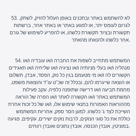
53. לא להשתמש באתר ובתכנים באופן העלול להזיק, לשתק,
לגרום לעומס יתר, או לפגוע באתר או באתר אחר, ברשתות
תקשורת ובציוד תקשורת כלשהו, או להפריע לשימוש של גורם
אחר כלשהו ולהנאתו מהאתר.
54. המשתמש מתחייב לשפות את החברה ו/או עובדיה ו/או
מנהליה ו/או בעלי מניותיה ו/או נציגיה ו/או שליחיה ו/או תאגידים
הקשורים לה ו/או מי מטעמם בגין כל נזק, הפסד, אבדן, תשלום
או הוצאה שייגרמו להם, ובכלל זה שכ"ט עו"ד והוצאות משפט,
מחמת תביעה ו/או דרישה שתופנה כלפיה, עקב פעילות
המשתמש באתר ו/או הקשורה לאתר ו/או הפרה של הוראה
מההוראות האמורות בתנאי שימוש אלו, ו/או של כל זכות אחרת
השייכת לצד ג' כלשהו. למען הסר ספק, אחריות המשתמש
כוללת את כל סוגי הנזקים, לרבות נזקים ישירים, עקיפים, פגיעה
במוניטין, אובדן הכנסה, אובדן נתונים ואובדן רווחים.