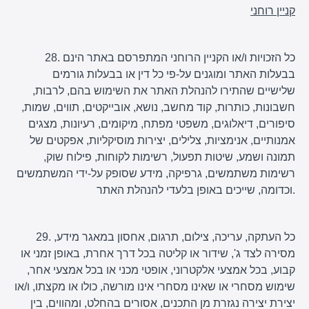
קניין רוחני
28. כל הזכויות ו/או הקניין הרוחני המתפרסם באתר הינם
בבעלות האתר ומוגנים על-פי כל דין או בבעלות גורמים
שלישיים שהתירו להנהלת האתר את השימוש בהם, לרבות,
חשבונות, כותרות, קוד מחשב, נושא, אובייקטים, תווים, שמות,
סיפורים, דיאלוגים, משפטי מפתח, מיקומים, רעיונות, מצגים
אמנותיים, אנימציות, צלילים, יצירות מוסיקליות, אפקטים של
תמונה ושמע, שיטות תפעול, רשימות לקוחות, פילוח שוק,
רשימות משתמשים, גרפיקה, מידע שסופק על-ידי המשתמשים
וכדומה, שייכים באופן בלעדי להנהלת האתר.
29. כל העתקה, עריכה, צילום, תרגום, אחסון במאגר מידע,
מסירה לצד ג', שידור או קליטה בכל דרך אחרת, באופן זמני או
קבוע, בכל אמצעי אלקטרוני, אופטי מכני או בכל אמצעי אחר,
שימוש מסחרי או שאינו מסחרי אינו מורשה, כולו או מקצתו, ו/או
יצירת יצירה נגזרת מן התכנים, אסורים בהחלט, ומהווים, בין