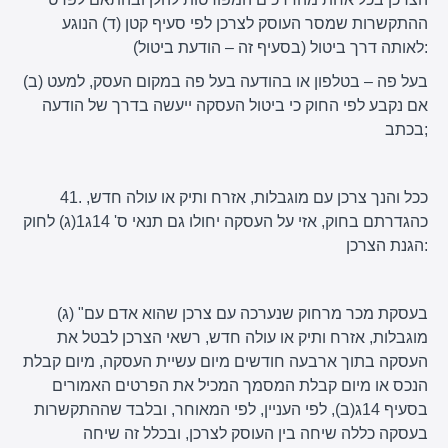
ההתקשרות שמסר העוסק לצרכן לפי סעיף קטן (ד) הנוגע
לאותה דרך ביטול (בסעיף זה – הודעת ביטול):
(ב) בעל פה – בטלפון או בהודעה בעל פה במקום העסק, למעט
אם נקבע לפי החוק כי ביטול העסקה ייעשה בדרך של הודעה
בכתב;
41. ככל והנך צרכן עם מוגבלות, אזרח ותיק או עולה חדש,
כהגדרתם בחוק, אזי על העסקה יחולו גם תנאי ס' 14ג1(ג) לחוק
הגנת הצרכן:
(ג) "בעסקת מכר מרחוק שנערכה עם צרכן שהוא אדם עם
מוגבלות, אזרח ותיק או עולה חדש, רשאי הצרכן לבטל את
העסקה בתוך ארבעה חודשים מיום עשיית העסקה, מיום קבלת
הנכס או מיום קבלת המסמך המכיל את הפרטים האמורים
בסעיף 14ג(ב), לפי העניין, לפי המאוחר, ובלבד שההתקשרות
בעסקה כללה שיחה בין העוסק לצרכן, ובכלל זה שיחה