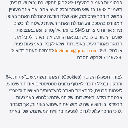
פרסומיות כאמור בסעיף 30א לחוק התקשורת (בזק ושידורים),
תשמ"ב-1982 בנושאי האתר ובכל נושא אחר. אם אינך מעוניין
במשלוח דבר פרסומת, אנא שלח הודעה להנהלת האתר באופן
המפורט בהסכם זה. הנהלת האתר רשאית לשלוח לרוכשים
בדואר אלקטרוני ו/או באמצעות SMS מידע אודות מוצרים
שונים וקישורים לרכישתם. אם הרוכש אינו מעונין לקבל את
הדואר כאמור לעיל, באפשרותו שלא לקבלו באמצעות פניה
או לטל' 053-
levteach@gmail.com
להנהלת האתר בדוא"ל
7149728 ולבקש הסרה.
64. האתר משתמש ב"עוגיות" (Cookies) לצורך תפעולו השוטף
והתקין, ובכלל זה כדי לאסוף נתונים סטטיסטיים אודות השימוש,
לאימות פרטים, להתאמת האתר להעדפותיך האישיות ולצורכי
אבטחת מידע. באפשרותו של המשתמש למנוע באמצעות
הדפדפן בו הוא עושה שימוש את השימוש בעוגיות, אך מובהר
לו כי הדבר עלול לגרום לפגיעה בחוויית המשתמש שלו באתר.