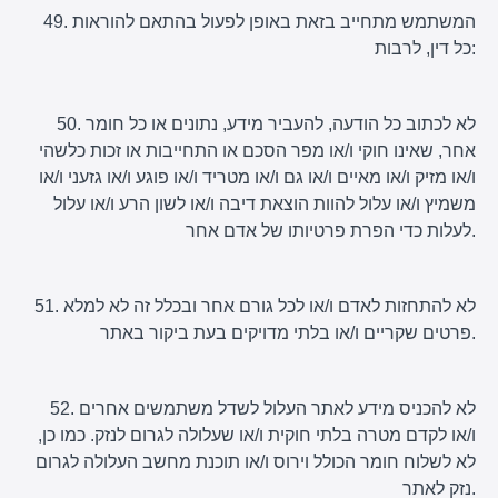
49. המשתמש מתחייב בזאת באופן לפעול בהתאם להוראות
כל דין, לרבות:
50. לא לכתוב כל הודעה, להעביר מידע, נתונים או כל חומר
אחר, שאינו חוקי ו/או מפר הסכם או התחייבות או זכות כלשהי
ו/או מזיק ו/או מאיים ו/או גם ו/או מטריד ו/או פוגע ו/או גזעני ו/או
משמיץ ו/או עלול להוות הוצאת דיבה ו/או לשון הרע ו/או עלול
לעלות כדי הפרת פרטיותו של אדם אחר.
51. לא להתחזות לאדם ו/או לכל גורם אחר ובכלל זה לא למלא
פרטים שקריים ו/או בלתי מדויקים בעת ביקור באתר.
52. לא להכניס מידע לאתר העלול לשדל משתמשים אחרים
ו/או לקדם מטרה בלתי חוקית ו/או שעלולה לגרום לנזק. כמו כן,
לא לשלוח חומר הכולל וירוס ו/או תוכנת מחשב העלולה לגרום
נזק לאתר.